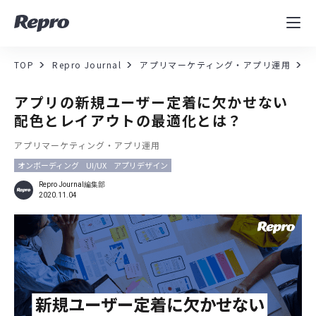
MAツール
表示速度改善
TOP
Repro Journal
アプリマーケティング・アプリ運用
コンサルティング
アプリの新規ユーザー定着に欠かせない
配色とレイアウトの最適化とは？
導入事例
アプリマーケティング・アプリ運用
オンボーディング
UI/UX
アプリデザイン
セミナー／イベント
Repro Journal編集部
2020.11.04
資料／コンテンツ
資料ダウンロード
料金・お問合せ