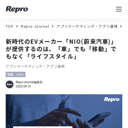
MAツール
表示速度改善
TOP
Repro Journal
アプリマーケティング・アプリ運用
コンサルティング
新時代のEVメーカー「NIO(蔚来汽車)」
が提供するのは、「車」でも「移動」で
導入事例
もなく「ライフスタイル」
アプリマーケティング・アプリ運用
セミナー／イベント
戦略
OMO
資料／コンテンツ
Repro Journal編集部
2020.04.01
資料ダウンロード
料金・お問合せ