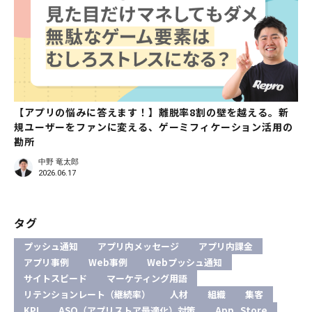
【アプリの悩みに答えます！】離脱率8割の壁を越える。新
規ユーザーをファンに変える、ゲーミフィケーション活用の
勘所
中野 竜太郎
2026.06.17
タグ
プッシュ通知
アプリ内メッセージ
アプリ内課金
アプリ事例
Web事例
Webプッシュ通知
サイトスピード
マーケティング用語
リテンションレート（継続率）
人材
組織
集客
KPI
ASO（アプリストア最適化）対策
App_Store